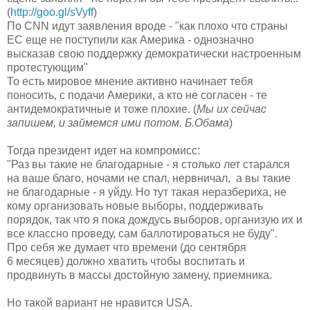
(
http://goo.gl/sVyff
)
По CNN идут заявления вроде - "как плохо что страны
ЕС еще не поступили как Америка - однозначно
высказав свою поддержку демократически настроенным
протестующим"
То есть мировое мнение активно начинает тебя
поносить, с подачи Америки, а кто не согласен - те
антидемократичные и тоже плохие. (
Мы их сейчас
запишем, и займемся ими потом. Б.Обама
)
Тогда президент идет на компромисс:
"Раз вы такие не благодарные - я столько лет старался
на ваше благо, ночами не спал, нервничал, а вы такие
не благодарные - я уйду. Но тут такая неразбериха, не
кому организовать новые выборы, поддерживать
порядок, так что я пока дождусь выборов, организую их и
все классно проведу, сам баллотироваться не буду".
Про себя же думает что времени (до сентября
6 месяцев) должно хватить чтобы воспитать и
продвинуть в массы достойную замену, приемника.
Но такой вариант не нравится USA.