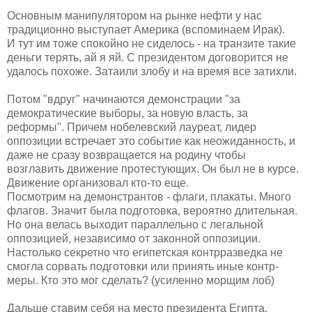
Основным манипулятором на рынке нефти у нас
традиционно выступает Америка (вспоминаем Ирак).
И тут им тоже спокойно не сиделось - на транзите такие
деньги терять, ай я яй. С президентом договорится не
удалось похоже. Затаили злобу и на время все затихли.
Потом "вдруг" начинаются демонстрации "за
демократические выборы, за новую власть, за
реформы". Причем нобелевский лауреат, лидер
оппозиции встречает это событие как неожиданность, и
даже не сразу возвращается на родину чтобы
возглавить движение протестующих. Он был не в курсе.
Движение организовал кто-то еще.
Посмотрим на демонстрантов - флаги, плакаты. Много
флагов. Значит была подготовка, вероятно длительная.
Но она велась выходит параллельно с легальной
оппозицией, независимо от законной оппозиции.
Настолько секретно что египетская контрразведка не
смогла сорвать подготовки или принять иные контр-
меры. Кто это мог сделать? (усиленно морщим лоб)
Дальше ставим себя на место президента Египта.