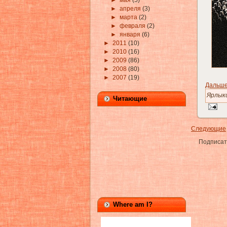
►
мая
(5)
►
апреля
(3)
►
марта
(2)
►
февраля
(2)
►
января
(6)
►
2011
(10)
►
2010
(16)
►
2009
(86)
►
2008
(80)
►
2007
(19)
Дальше
Ярлык
Читающие
Следующие
Подписат
Where am I?