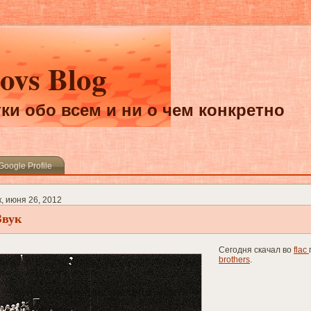
ovs Blog
ки обо всем и ни о чем конкретно
Google Profile
, июня 26, 2012
Звук
Сегодня скачал во
flac
brothers
.