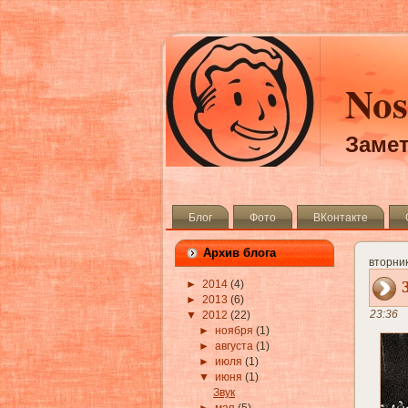
Nos
Замет
Блог
Фото
ВКонтакте
Архив блога
вторник
►
2014
(4)
►
2013
(6)
23:36
▼
2012
(22)
►
ноября
(1)
►
августа
(1)
►
июля
(1)
▼
июня
(1)
Звук