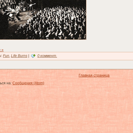
 »
и:
Fun
,
Life Burns
|
0 коммент.
Главная страница
ься на:
Сообщения (Atom)