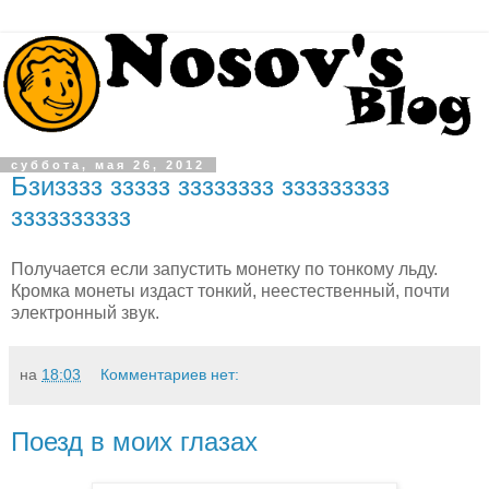
суббота, мая 26, 2012
Бзизззз ззззз зззззззз ззззззззз
зззззззззз
Получается если запустить монетку по тонкому льду.
Кромка монеты издаст тонкий, неестественный, почти
электронный звук.
на
18:03
Комментариев нет:
Поезд в моих глазах