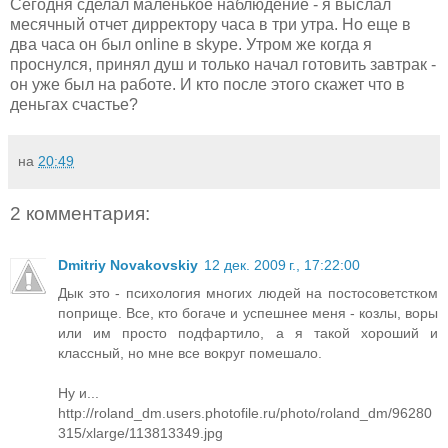
Сегодня сделал маленькое наблюдение - я выслал
месячный отчет дирректору часа в три утра. Но еще в
два часа он был online в skype. Утром же когда я
проснулся, принял душ и только начал готовить завтрак -
он уже был на работе. И кто после этого скажет что в
деньгах счастье?
на
20:49
2 комментария:
Dmitriy Novakovskiy
12 дек. 2009 г., 17:22:00
Дык это - психология многих людей на постосоветстком
поприще. Все, кто богаче и успешнее меня - козлы, воры
или им просто подфартило, а я такой хороший и
классный, но мне все вокруг помешало.
Ну и...
http://roland_dm.users.photofile.ru/photo/roland_dm/96280
315/xlarge/113813349.jpg