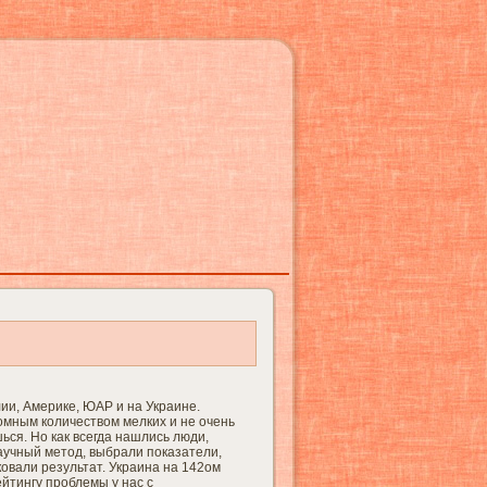
лии, Америке, ЮАР и на Украине.
омным количеством мелких и не очень
ься. Но как всегда нашлись люди,
учный метод, выбрали показатели,
овали результат. Украина на 142ом
ейтингу проблемы у нас с