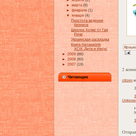
►
апреля
(2)
►
марта
(6)
►
февраля
(1)
▼
января
(4)
Простота ведения
бизнеса
Шерлок Холмс от Гая
Ричи
Украинская раскладка
Книга Натаниэля
Ярлык
XCIX. Дети и Иисус
►
2009
(86)
►
2008
(80)
►
2007
(19)
2 комм
Читающие
citizen
к
З
3
Unknow
h
3
Отправ