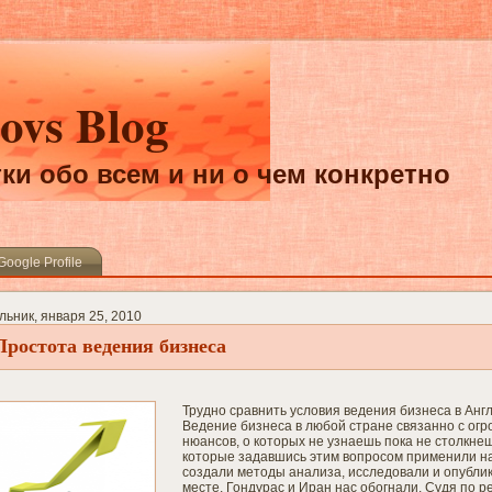
ovs Blog
ки обо всем и ни о чем конкретно
Google Profile
ьник, января 25, 2010
Простота ведения бизнеса
Трудно сравнить условия ведения бизнеса в Анг
Ведение бизнеса в любой стране связанно с огр
нюансов, о которых не узнаешь пока не столкнеш
которые задавшись этим вопросом применили на
создали методы анализа, исследовали и опублик
месте, Гондурас и Иран нас обогнали. Судя по р