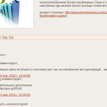
налогообложением. Более проблемных стран в эт
нам близка (где мелкий бизнес вообще гоним ме
раздел страницы:
http://www.doingbusiness.org/e
ВикиКомментариях
)
и:
Fun
,
Psy
ент.:
омментирует...
верни увагу на кількість платежів в рік і час на заповнення всіх декларацій... ж
0 янв. 2010 г., 19:49:00
n
комментирует...
Небольшое дополнение
ttp://goo.gl/5SU8
1 янв. 2010 г., 22:40:00
ить комментарий