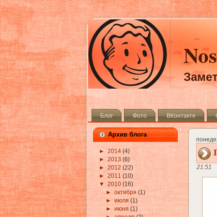
Nos
Замет
Блог
Фото
ВКонтакте
Архив блога
понедел
►
2014
(4)
►
2013
(6)
21:51
►
2012
(22)
►
2011
(10)
▼
2010
(16)
►
октября
(1)
►
июля
(1)
►
июня
(1)