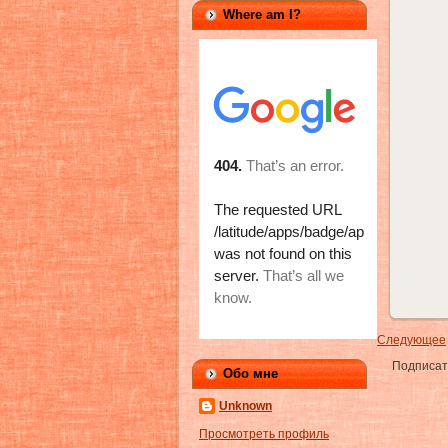
Where am I?
Следующее
Подписат
Обо мне
Unknown
Просмотреть профиль