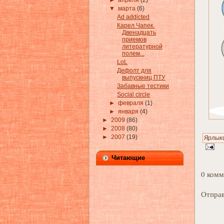
►
апреля
(2)
▼
марта
(6)
Ad addicted
Карел Чапек.
Двенадцать
приемов
литературной
полем...
LoL
Дефолт для
выпускниц ПТУ
Забавные тестики
Social circle
►
февраля
(1)
►
января
(4)
►
2009
(86)
►
2008
(80)
►
2007
(19)
Ярлык
Читающие
0 комм
Отправ