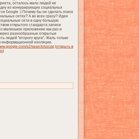
рнета, осталось мало людей не
дну из конкурирующих социальных
тся Google :) Почему бы не сделать поиск
иальных сетях? А во всех сразу? Идея
социальные сети в одну большую
ством открытого стандарта записи
о маленькое приложение как раз и
 через разнообразные открытые
ть людей "второго круга". Жаль только
а в информационной изоляции.
/www.google.com/s2/search/social
(
открыть в
ях
)