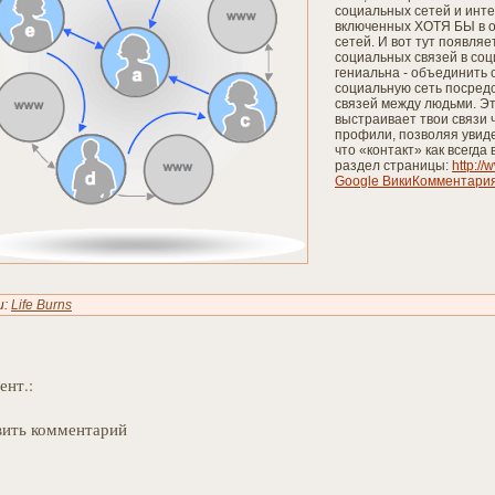
социальных сетей и инте
включенных ХОТЯ БЫ в о
сетей. И вот тут появляе
социальных связей в соц
гениальна - объединить 
социальную сеть посред
связей между людьми. Эт
выстраивает твои связи
профили, позволяя увиде
что «контакт» как всегд
раздел страницы:
http:/
Google ВикиКомментари
и:
Life Burns
ент.:
ить комментарий