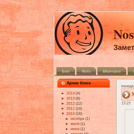
Nos
Замет
Блог
Фото
ВКонтакте
Архив блога
понеде
►
2014
(4)
►
2013
(6)
15:25
►
2012
(22)
►
2011
(10)
▼
2010
(16)
►
октября
(1)
►
июля
(1)
►
июня
(1)