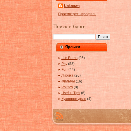
Unknown
Просмотреть профиль
Поиск в блоге
Ярлыки
Life Burns
(95)
Psy
(58)
Fun
(44)
Лирика
(26)
Фильмы
(16)
Politics
(8)
Usefull Tips
(8)
Кухонное дело
(4)