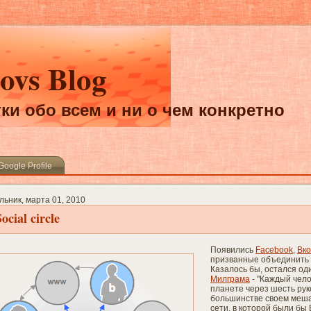
ovs Blog
ки обо всем и ни о чем конкретно
Google Profile
льник, марта 01, 2010
Social circle
Появились
Facebook
,
Вк
призванные объединить 
Казалось бы, остался од
Милграма
- "Каждый чело
планете через шесть рук
большинстве своем мешал
сети, в которой были бы