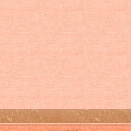
Designed by
Носов К.С.
.