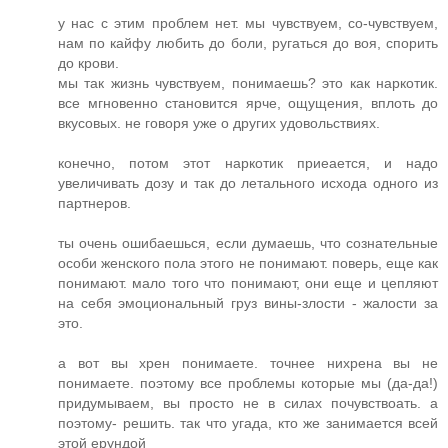
у нас с этим проблем нет. мы чувствуем, со-чувствуем,
нам по кайфу любить до боли, ругаться до воя, спорить
до крови.
мы так жизнь чувствуем, понимаешь? это как наркотик.
все мгновенно становится ярче, ощущения, вплоть до
вкусовых. не говоря уже о других удовольствиях.
конечно, потом этот наркотик приеается, и надо
увеличивать дозу и так до летального исхода одного из
партнеров.
ты очень ошибаешься, если думаешь, что сознательные
особи женского пола этого не понимают. поверь, еще как
понимают. мало того что понимают, они еще и цепляют
на себя эмоциональный груз вины-злости - жалости за
это.
а вот вы хрен понимаете. точнее нихрена вы не
понимаете. поэтому все проблемы которые мы (да-да!)
придумываем, вы просто не в силах почувствоать. а
поэтому- решить. так что угада, кто же занимается всей
этой ерундой