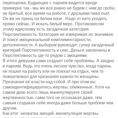
переоценка. Будующее с парнем видится вроде
примерно так - мы же все равно не будем с ним до гроба,
не бритый, все время на работе, с друзьями пиво пьет.
Он же не принц на белом коне . Надо от него уходить
прямо сейчас. И искать белый мерс. Противовесом
этому идиотизму есть загадочная категория
Перспективность. Категория не измеримая но значимая.
И поиск эмоциональной комплиментарности,
дополненности. А выбором руководит супер загадочный
критерий Перспективность и секс. Деньги заключены в
Перспективность где-то рядом с эмоциями.
В итоге девушки сами создают себе проблемы. А заодно
и парням. Ведь это очень лесное чувство, когда парень
не пошел на работу или не поехал на отдых, чем то
пожертвовал для признания важности женщины.
Признания её власти над собой. И при этом вы
самоидентифицируетесь жертвы, обиженные. Хотя на
самом деле всего лишь манипулируете своей
жертвенностью, сами того не осознавая даже, тем
самым создавая себе иногда даже больше проблем чем
другим.
Как итог: нехватка эмоций, манипуляция жертвы,