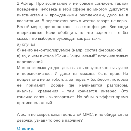
2 Афтар: Про воспитание я не совсем согласен, так как
поведение человека в этой сфере во многом диктуется
интстинктами и врожденными рефлексами, дело не в
воспитании. В перспективность я честно говоря не верю.
Белый мерс, принц на коне - все это фикция. Все люди
втюриваются. Если обобщить то, что видел я - я бы
сказал что выбором руководит как раз таки:
а) случай
б) нечто неконтролируемое (напр. состав феромонов)
в) то, о чем писала Юлия - "ощушаемый" источник живых
переживаний
Можно сколько угодно доказывать девушке что ты лучше
и перспективнее. И даже ты можешь быть прав. Но
пойдет она не за тобой, а за первым балбесом, который
ее приманит. Вобще где начинаются разговоры,
анализы, сравнения - там кончается интерес. Это
конечно легко - выговориться. Но обычно эффект прямо
противоположный.
А если не секрет, какая цель этой ММС, и не обидится ли
девочка, узнав что оно в паблике?
Ответить