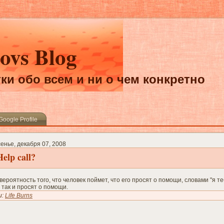
ovs Blog
ки обо всем и ни о чем конкретно
Google Profile
енье, декабря 07, 2008
Help call?
вероятность того, что человек поймет, что его просят о помощи, словами "я т
 так и просят о помощи.
и:
Life Burns