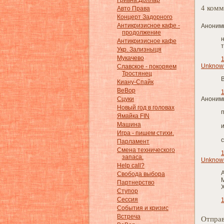
Гривна.Доллар
4 комм
Авто Права
Концерт Задорного
Антикризисное кафе -
Анонимн
продолжение
н
Антикризисное кафе
т
Укр. Зализныця
Мукачево
1
Unknow
Славское - покоряем
Тростянец
В
Киану-Спайк
BeBop
1
Анонимн
Сцуки
Новый год в головах
п
Ямайка FIN
Машина
Игра - пишем стихи.
с
Парламент
Смена технического
1
запаса.
Unknow
Help call?
Свобода выбора
Партнерство
Х
Ступор
Сессия
1
События и кризис
Встреча
Отправ