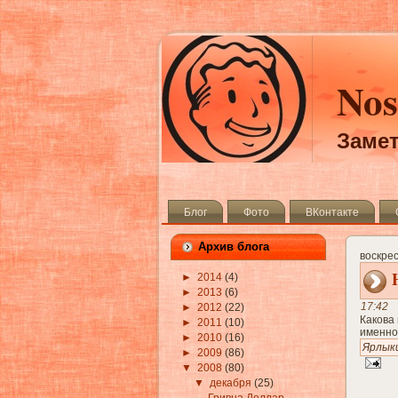
Nos
Замет
Блог
Фото
ВКонтакте
Архив блога
воскрес
►
2014
(4)
►
2013
(6)
17:42
►
2012
(22)
Какова 
►
2011
(10)
именно
►
2010
(16)
Ярлык
►
2009
(86)
▼
2008
(80)
▼
декабря
(25)