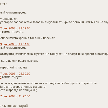
ент.:
ый комментирует...
у, знаешь ли.
ут скорее вопрос о том, готов ли ты услышать крик о помощи - как бы он не зв
2 дек. 2008 г., 22:12:00
n
комментирует...
опрос какого хрена я так о ней просил?
3 дек. 2008 г., 19:34:00
ый комментирует...
атамушто, как известно, мужики "не танцуют", не плачут и не просят о помощи
и да, еще они редко моются.
тереотипі типа, ага
7 дек. 2008 г., 02:39:00
n
комментирует...
А еще каждое новое поколение в молодости любит рушить стереотипы...
Мы в антистереотипном возрасте.
отя и правда не танцуем :)
7 дек. 2008 г., 11:27:00
ить комментарий