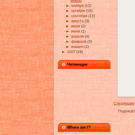
BeBop
►
ноября
(12)
►
октября
(16)
►
сентября
(13)
►
августа
(3)
►
июля
(2)
►
июня
(1)
►
апреля
(4)
►
февраля
(3)
►
января
(1)
►
2007
(19)
Читающие
Следующее
Подписат
Where am I?