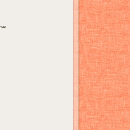
учал
.