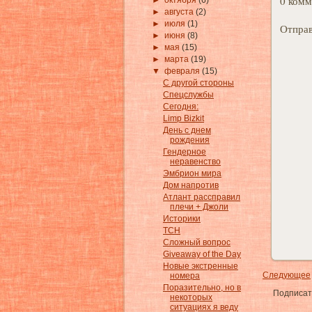
0 комм
►
октября
(6)
►
августа
(2)
►
июля
(1)
Отправ
►
июня
(8)
►
мая
(15)
►
марта
(19)
▼
февраля
(15)
С другой стороны
Спецслужбы
Сегодня:
Limp Bizkit
День с днем
рождения
Гендерное
неравенство
Эмбрион мира
Дом напротив
Атлант рассправил
плечи + Джоли
Историки
ТСН
Сложный вопрос
Giveaway of the Day
Новые экстренные
Следующее
номера
Поразительно, но в
Подписат
некоторых
ситуациях я веду