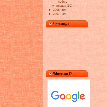
себя...
►
января
(10)
►
2008
(80)
►
2007
(19)
Читающие
Where am I?