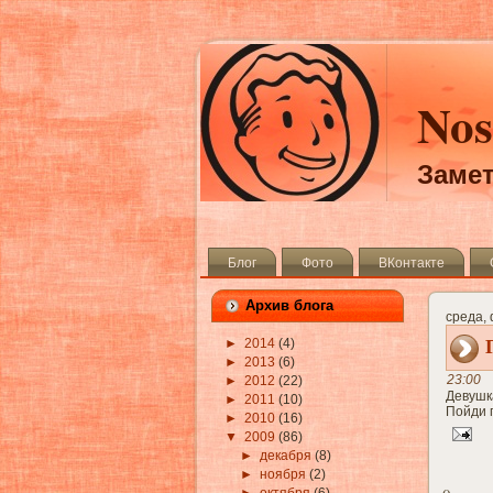
Nos
Замет
Блог
Фото
ВКонтакте
Архив блога
среда,
►
2014
(4)
►
2013
(6)
23:00
►
2012
(22)
Девушк
►
2011
(10)
Пойди п
►
2010
(16)
▼
2009
(86)
►
декабря
(8)
►
ноября
(2)