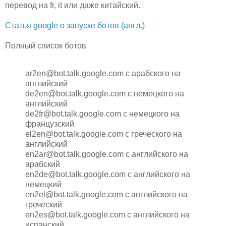
перевод на fr, it или даже китайский.
Статья google о запуске ботов (англ.)
Полный список ботов
ar2en@bot.talk.google.com с арабского на
английский
de2en@bot.talk.google.com с немецкого на
английский
de2fr@bot.talk.google.com с немецкого на
французский
el2en@bot.talk.google.com с греческого на
английский
en2ar@bot.talk.google.com с английского на
арабский
en2de@bot.talk.google.com с английского на
немецкий
en2el@bot.talk.google.com с английского на
греческий
en2es@bot.talk.google.com с английского на
испанский