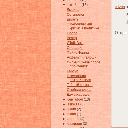
►
ноября
(12)
▼
октября
(16)
citizen
к
Лысина
я
Остановка
Билеты
1
Экономический
кризис в политике
Отправ
Опора
Вечер
GTalk Bots
Операция
Файно Фаина
Асфальт и галоши
Фильм "Сжечь после
прочтения"
Каблук
Психология
потребителя
Тайный заговор
Свобода слова
Еду в Харьков
►
сентября
(13)
►
августа
(3)
►
июля
(2)
►
июня
(1)
►
апреля
(4)
►
февраля
(3)