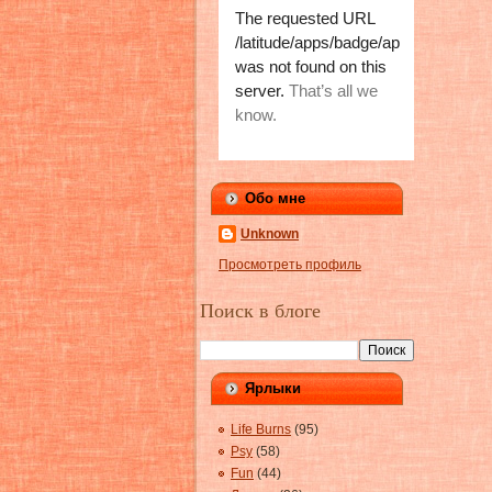
Обо мне
Unknown
Просмотреть профиль
Поиск в блоге
Ярлыки
Life Burns
(95)
Psy
(58)
Fun
(44)