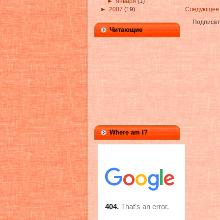
►
января
(1)
Следующее
►
2007
(19)
Подписат
Читающие
Where am I?