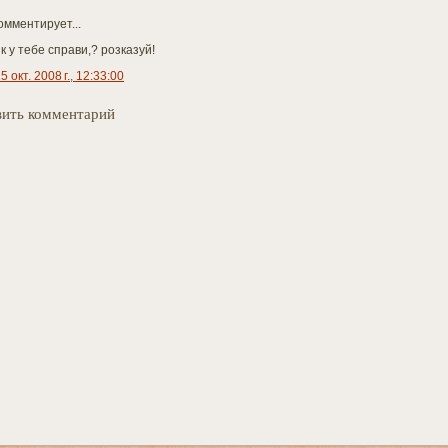
омментирует...
к у тебе справи,? розказуй!
5 окт. 2008 г., 12:33:00
ить комментарий